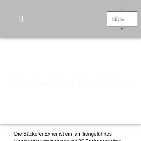
UNSERE PRODUKTE
Die Beelitzer Backstube
Die
Bäckerei Exner
ist ein familiengeführtes