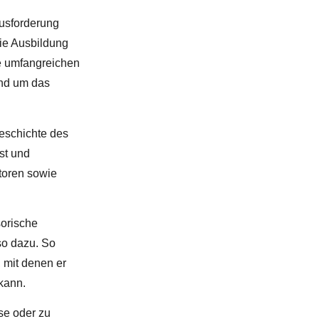
ausforderung
die Ausbildung
e umfangreichen
und um das
eschichte des
st und
toren sowie
orische
o dazu. So
 mit denen er
kann.
se oder zu