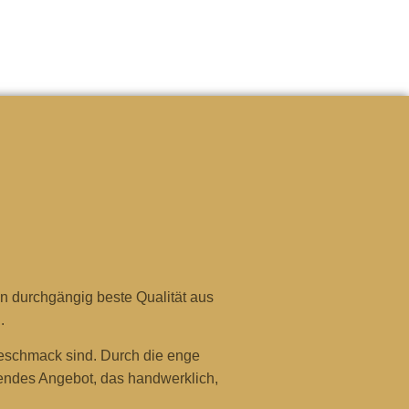
n durchgängig beste Qualität aus
.
Geschmack sind. Durch die enge
endes Angebot, das handwerklich,