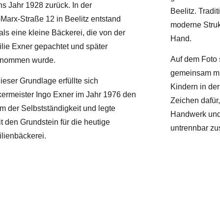
ins Jahr
1928
zurück. In der
Beelitz. Trad
‑Marx‑Straße 12 in Beelitz entstand
moderne Struk
ls eine kleine Bäckerei, die von der
Hand.
lie Exner gepachtet und später
Auf dem Foto
rnommen wurde.
gemeinsam mit
dieser Grundlage erfüllte sich
Kindern in de
ermeister
Ingo Exner
im Jahr
1976
den
Zeichen dafür
m der Selbstständigkeit und legte
Handwerk und 
t den Grundstein für die heutige
untrennbar z
lienbäckerei.