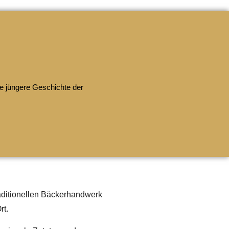
ie jüngere Geschichte der
raditionellen Bäckerhandwerk
rt.