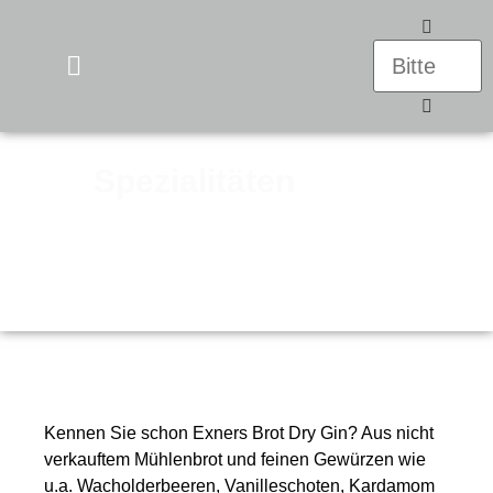
UNSERE PRODUKTE
Spezialitäten
Besonderes aus dem Hause Exner
Kennen Sie schon Exners Brot Dry Gin? Aus nicht
verkauftem Mühlenbrot und feinen Gewürzen wie
u.a. Wacholderbeeren, Vanilleschoten, Kardamom