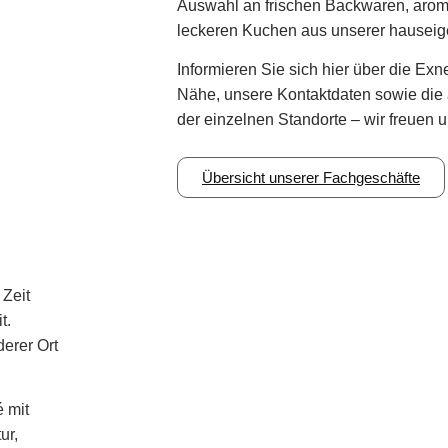
Auswahl an frischen Backwaren, arom
leckeren Kuchen aus unserer hauseig
Informieren Sie sich hier über die
Exne
Nähe
, unsere
Kontaktdaten
sowie die
der einzelnen Standorte – wir freuen 
Übersicht unserer Fachgeschäfte
Zeit
t.
erer Ort
é
mit
ur,