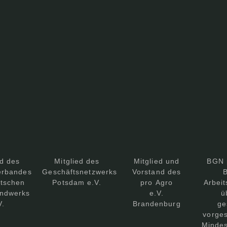
ed des
Mitglied des
Mitglied und
BGN 
erbandes
Geschäftsnetzwerks
Vorstand des
B
tschen
Potsdam e.V.
pro Agro
Arbeit
ndwerks
e.V.
ü
V.
Brandenburg
ge
vorge
Mindes