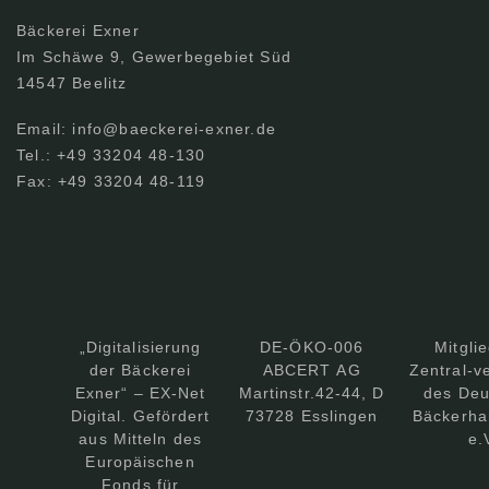
Bäckerei Exner
Im Schäwe 9, Gewerbegebiet Süd
14547 Beelitz
Email: info@baeckerei-exner.de
Tel.: +49 33204 48-130
Fax: +49 33204 48-119
„Digitalisierung
DE-ÖKO-006
Mitgli
der Bäckerei
ABCERT AG
Zentral-v
Exner“ – EX-Net
Martinstr.42-44, D
des Deu
Digital. Gefördert
73728 Esslingen
Bäckerha
aus Mitteln des
e.
Europäischen
Fonds für