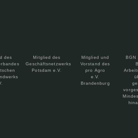
ed des
Mitglied des
Mitglied und
BGN 
erbandes
Geschäftsnetzwerks
Vorstand des
B
tschen
Potsdam e.V.
pro Agro
Arbeit
ndwerks
e.V.
ü
V.
Brandenburg
ge
vorge
Mindes
hin