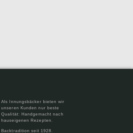
Als Innungsbäcker bieten wir
unseren Kunden nur beste
Qualität: Handgemacht nach
hauseigenen Rezepten.
Backtradition seit 1928.