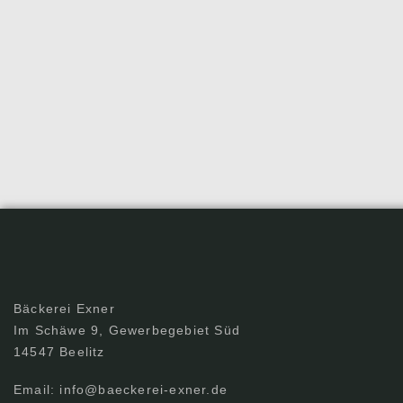
Bäckerei Exner
Im Schäwe 9, Gewerbegebiet Süd
14547 Beelitz
Email: info@baeckerei-exner.de