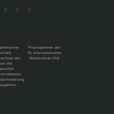
prämierter
Praxispartner der
etrieb
IU Internationalen
sschutz der
Hochschule (IU)
ber die
setzlich
schriebenen
tanforderung
ausgehen.