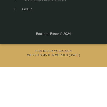
GDPR
Bäckerei Exner © 2024
HASENHAUS WEBDESIGN
WEBSITES MADE IN WERDER (HAVEL)