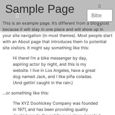
Sample Page
This is an example page. It’s different from a blog post
because it will stay in one place and will show up in
UNSERE PRODUKTE
your site navigation (in most themes). Most people start
with an About page that introduces them to potential
site visitors. It might say something like this:
Hi there! I’m a bike messenger by day,
aspiring actor by night, and this is my
website. I live in Los Angeles, have a great
dog named Jack, and I like piña coladas.
(And gettin‘ caught in the rain.)
…or something like this:
The XYZ Doohickey Company was founded
in 1971, and has been providing quality