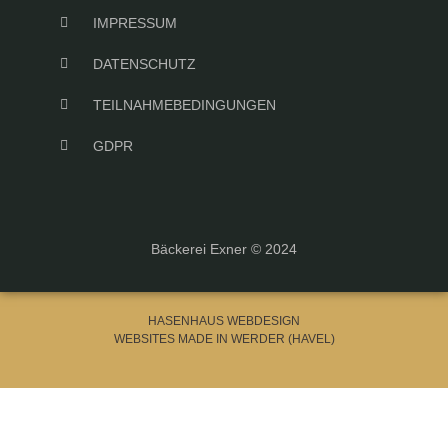
IMPRESSUM
DATENSCHUTZ
TEILNAHMEBEDINGUNGEN
GDPR
Bäckerei Exner © 2024
HASENHAUS WEBDESIGN
WEBSITES MADE IN WERDER (HAVEL)