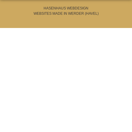
HASENHAUS WEBDESIGN
WEBSITES MADE IN WERDER (HAVEL)