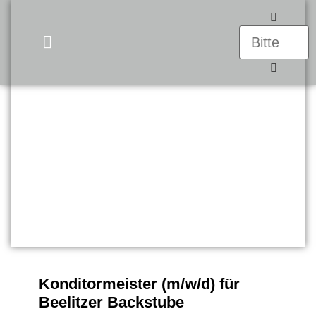
UNSERE PRODUKTE
Konditormeister (m/w/d) für
Beelitzer Backstube