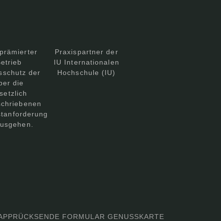
prämierter
Praxispartner der
etrieb
IU Internationalen
sschutz der
Hochschule (IU)
ber die
setzlich
schriebenen
tanforderung
ausgehen.
APP
RÜCKSENDE FORMULAR GENUSSKARTE