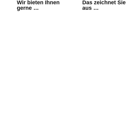
Wir bieten Ihnen
Das zeichnet Sie
gerne …
aus …