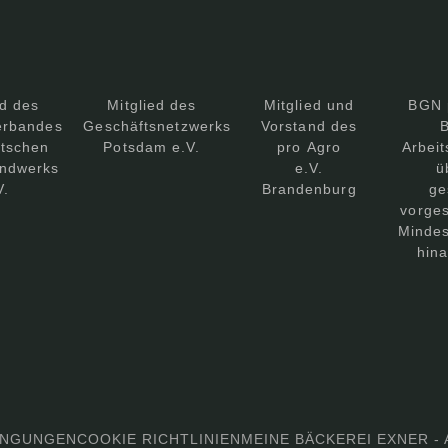
ed des
Mitglied des
Mitglied und
BGN 
erbandes
Geschäftsnetzwerks
Vorstand des
B
tschen
Potsdam e.V.
pro Agro
Arbeit
ndwerks
e.V.
ü
V.
Brandenburg
ge
vorge
Mindes
hin
INGUNGEN
COOKIE RICHTLINIEN
MEINE BÄCKEREI EXNER - 