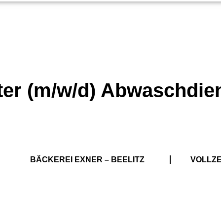
ter (m/w/d) Abwaschdie
BÄCKEREI EXNER – BEELITZ
VOLLZE