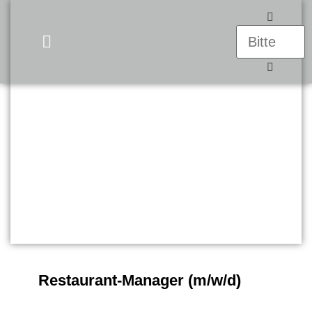
UNSERE PRODUKTE
Restaurant-Manager (m/w/d)