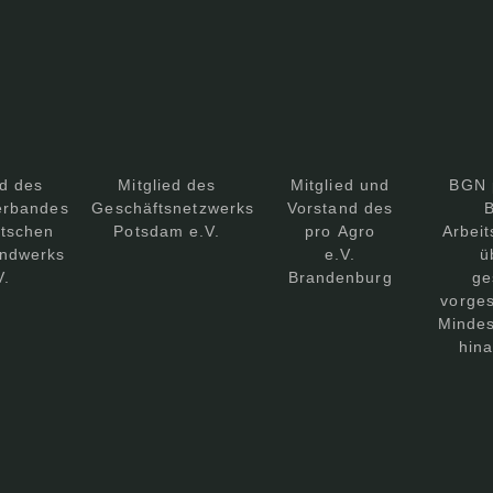
ed des
Mitglied des
Mitglied und
BGN 
erbandes
Geschäftsnetzwerks
Vorstand des
B
tschen
Potsdam e.V.
pro Agro
Arbeit
ndwerks
e.V.
ü
V.
Brandenburg
ge
vorge
Mindes
hin