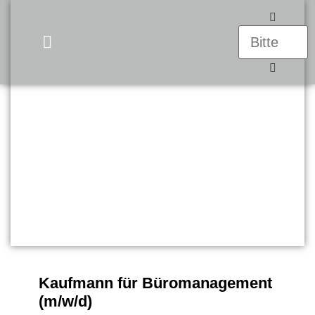
UNSERE PRODUKTE
Kaufmann für Büromanagement
(m/w/d)