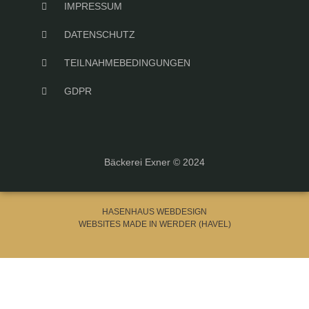
IMPRESSUM
DATENSCHUTZ
TEILNAHMEBEDINGUNGEN
GDPR
Bäckerei Exner © 2024
HASENHAUS WEBDESIGN
WEBSITES MADE IN WERDER (HAVEL)